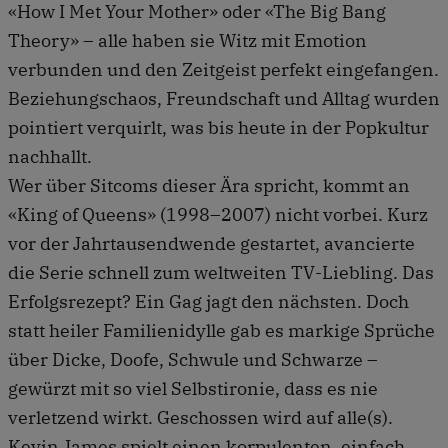
«How I Met Your Mother» oder «The Big Bang
Theory» – alle haben sie Witz mit Emotion
verbunden und den Zeitgeist perfekt eingefangen.
Beziehungschaos, Freundschaft und Alltag wurden
pointiert verquirlt, was bis heute in der Popkultur
nachhallt.
Wer über Sitcoms dieser Ära spricht, kommt an
«King of Queens» (1998–2007) nicht vorbei. Kurz
vor der Jahrtausendwende gestartet, avancierte
die Serie schnell zum weltweiten TV-Liebling. Das
Erfolgsrezept? Ein Gag jagt den nächsten. Doch
statt heiler Familienidylle gab es markige Sprüche
über Dicke, Doofe, Schwule und Schwarze –
gewürzt mit so viel Selbstironie, dass es nie
verletzend wirkt. Geschossen wird auf alle(s).
Kevin James spielt einen korpulenten, einfach