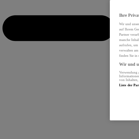
Ihre Priva
Wir und unse
auf Ihrem Ger
Partner verar
manche Inhalt
aufrufen, um 
verwalten am 
finden Sie in
Wir und un
Verwendung ge
Informationen
von Inhalten
Liste der Pa