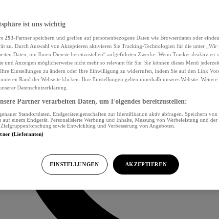
tsphäre ist uns wichtig
re
293
-Partner speichern und greifen auf personenbezogene Daten wie Browserdaten oder eind
ät zu. Durch Auswahl von Akzeptieren aktivieren Sie Tracking-Technologien für die unter „Wir
beiten Daten, um Ihnen Dienste bereitzustellen“ aufgeführten Zwecke. Wenn Tracker deaktiviert s
e und Anzeigen möglicherweise nicht mehr so relevant für Sie. Sie können dieses Menü jederzei
Ihre Einstellungen zu ändern oder Ihre Einwilligung zu widerrufen, indem Sie auf den Link Vor
unteren Rand der Webseite klicken. Ihre Einstellungen gelten innerhalb unseres Website. Weiter
 unserer Datenschutzerklärung.
sere Partner verarbeiten Daten, um Folgendes bereitzustellen:
nauer Standortdaten. Endgeräteeigenschaften zur Identifikation aktiv abfragen. Speichern von 
 auf einem Endgerät. Personalisierte Werbung und Inhalte, Messung von Werbeleistung und der
, Zielgruppenforschung sowie Entwicklung und Verbesserung von Angeboten.
rtner (Lieferanten)
EINSTELLUNGEN
AKZEPTIEREN