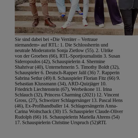
Sie sind dabei bei «Die Verräter – Vertraue
niemandem» auf RTL: 1. Die Schlossherrin und
neutrale Moderatorin Sonja Zietlow (55). 2. Ulrike
von der Groeben (66), RTL-Sportjournalistin 3. Susan
Sideropoulos (42), Schauspielerin 4. Shermine
Shahrivar (40), Unternehmerin 5. Timothy Boldt (32),
Schauspieler 6. Deutsch-Rapper Jalil (36) 7. Rapperin
Sabrina Setlur (49) 8. Schauspieler Florian Fitz (66) 9.
Sebastian Klussmann (34), ARD-Quizjäger 10.
Friedrich Liechtenstein (67), Werbeikone 11. Irina
Schlauch (32), Princess Charming (2021) 12. Vincent
Gross, (27), Schweizer Schlagersänger 13. Pascal Hens
(46), Ex-Profihandballer 14. Schlagersängerin Anna-
Carina Woitschack (30) 15. Schauspieler Claude-Oliver
Rudolph (66) 16. Schauspielerin Mariella Ahrens (54)
17. Schauspielerin Christine Urspruch (52)
RTL