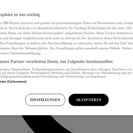
tsphäre ist uns wichtig
re
293
-Partner speichern und greifen auf personenbezogene Daten wie Browserdaten oder eind
ät zu. Durch Auswahl von Akzeptieren aktivieren Sie Tracking-Technologien für die unter „Wir
beiten Daten, um Ihnen Dienste bereitzustellen“ aufgeführten Zwecke. Wenn Tracker deaktiviert s
e und Anzeigen möglicherweise nicht mehr so relevant für Sie. Sie können dieses Menü jederzei
Ihre Einstellungen zu ändern oder Ihre Einwilligung zu widerrufen, indem Sie auf den Link Vor
unteren Rand der Webseite klicken. Ihre Einstellungen gelten innerhalb unseres Website. Weiter
 unserer Datenschutzerklärung.
sere Partner verarbeiten Daten, um Folgendes bereitzustellen:
nauer Standortdaten. Endgeräteeigenschaften zur Identifikation aktiv abfragen. Speichern von 
 auf einem Endgerät. Personalisierte Werbung und Inhalte, Messung von Werbeleistung und der
, Zielgruppenforschung sowie Entwicklung und Verbesserung von Angeboten.
rtner (Lieferanten)
EINSTELLUNGEN
AKZEPTIEREN