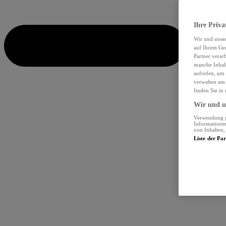
Ihre Priva
Wir und unse
auf Ihrem Ger
Partner verar
manche Inhalt
aufrufen, um 
verwalten am 
finden Sie in
Wir und un
Verwendung ge
Informationen
von Inhalten
Liste der Pa