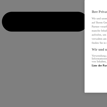
Ihre Priva
Wir und unse
auf Ihrem Ger
Partner verar
manche Inhalt
aufrufen, um 
verwalten am 
finden Sie in
Wir und un
Verwendung ge
Informationen
von Inhalten
Liste der Pa