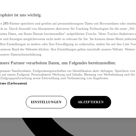
tsphäre ist uns wichtig
re
293
-Partner speichern und greifen auf personenbezogene Daten wie Browserdaten oder eind
ät zu. Durch Auswahl von Akzeptieren aktivieren Sie Tracking-Technologien für die unter „Wir
beiten Daten, um Ihnen Dienste bereitzustellen“ aufgeführten Zwecke. Wenn Tracker deaktiviert s
e und Anzeigen möglicherweise nicht mehr so relevant für Sie. Sie können dieses Menü jederzei
Ihre Einstellungen zu ändern oder Ihre Einwilligung zu widerrufen, indem Sie auf den Link Vor
unteren Rand der Webseite klicken. Ihre Einstellungen gelten innerhalb unseres Website. Weiter
 unserer Datenschutzerklärung.
sere Partner verarbeiten Daten, um Folgendes bereitzustellen:
nauer Standortdaten. Endgeräteeigenschaften zur Identifikation aktiv abfragen. Speichern von 
 auf einem Endgerät. Personalisierte Werbung und Inhalte, Messung von Werbeleistung und der
, Zielgruppenforschung sowie Entwicklung und Verbesserung von Angeboten.
rtner (Lieferanten)
EINSTELLUNGEN
AKZEPTIEREN