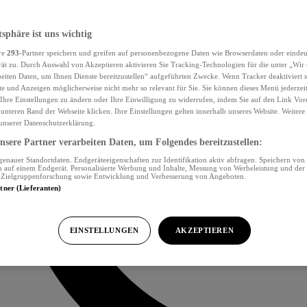
tsphäre ist uns wichtig
re
293
-Partner speichern und greifen auf personenbezogene Daten wie Browserdaten oder eind
ät zu. Durch Auswahl von Akzeptieren aktivieren Sie Tracking-Technologien für die unter „Wir
beiten Daten, um Ihnen Dienste bereitzustellen“ aufgeführten Zwecke. Wenn Tracker deaktiviert s
e und Anzeigen möglicherweise nicht mehr so relevant für Sie. Sie können dieses Menü jederzei
Ihre Einstellungen zu ändern oder Ihre Einwilligung zu widerrufen, indem Sie auf den Link Vor
unteren Rand der Webseite klicken. Ihre Einstellungen gelten innerhalb unseres Website. Weiter
 unserer Datenschutzerklärung.
sere Partner verarbeiten Daten, um Folgendes bereitzustellen:
nauer Standortdaten. Endgeräteeigenschaften zur Identifikation aktiv abfragen. Speichern von 
 auf einem Endgerät. Personalisierte Werbung und Inhalte, Messung von Werbeleistung und der
, Zielgruppenforschung sowie Entwicklung und Verbesserung von Angeboten.
rtner (Lieferanten)
EINSTELLUNGEN
AKZEPTIEREN