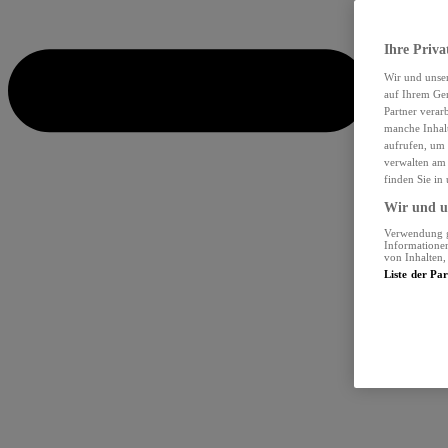
Ihre Priva
Wir und unse
auf Ihrem Ger
Partner verar
manche Inhalt
aufrufen, um 
verwalten am 
finden Sie in
Wir und un
Verwendung ge
Informationen
von Inhalten
Liste der Pa