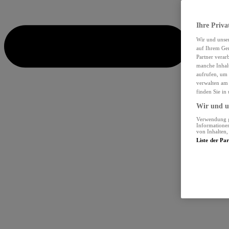
Ihre Priva
Wir und unse
auf Ihrem Ger
Partner verar
manche Inhalt
aufrufen, um 
verwalten am 
finden Sie in
Wir und un
Verwendung ge
Informationen
von Inhalten
Liste der Pa