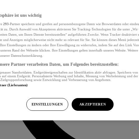
tsphäre ist uns wichtig
re
293
-Partner speichern und greifen auf personenbezogene Daten wie Browserdaten oder eind
ät zu. Durch Auswahl von Akzeptieren aktivieren Sie Tracking-Technologien für die unter „Wir
beiten Daten, um Ihnen Dienste bereitzustellen“ aufgeführten Zwecke. Wenn Tracker deaktiviert s
e und Anzeigen möglicherweise nicht mehr so relevant für Sie. Sie können dieses Menü jederzei
Ihre Einstellungen zu ändern oder Ihre Einwilligung zu widerrufen, indem Sie auf den Link Vor
unteren Rand der Webseite klicken. Ihre Einstellungen gelten innerhalb unseres Website. Weiter
 unserer Datenschutzerklärung.
sere Partner verarbeiten Daten, um Folgendes bereitzustellen:
nauer Standortdaten. Endgeräteeigenschaften zur Identifikation aktiv abfragen. Speichern von 
 auf einem Endgerät. Personalisierte Werbung und Inhalte, Messung von Werbeleistung und der
, Zielgruppenforschung sowie Entwicklung und Verbesserung von Angeboten.
rtner (Lieferanten)
EINSTELLUNGEN
AKZEPTIEREN