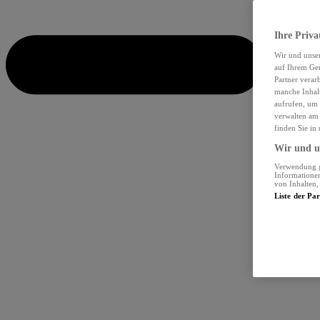
Ihre Priva
Wir und unse
auf Ihrem Ger
Partner verar
manche Inhalt
aufrufen, um 
verwalten am 
finden Sie in
Wir und un
Verwendung ge
Informationen
von Inhalten
Liste der Pa