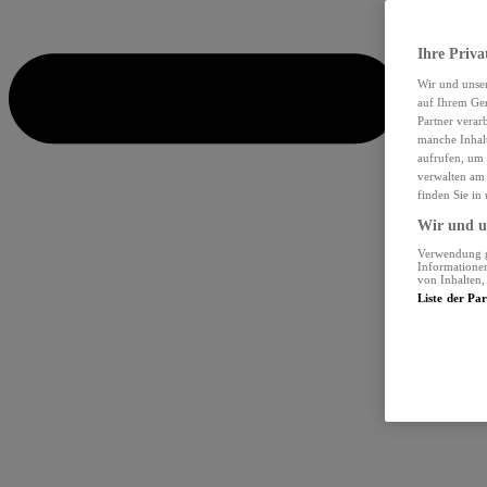
Ihre Priva
Wir und unse
auf Ihrem Ger
Partner verar
manche Inhalt
aufrufen, um 
verwalten am 
finden Sie in
Wir und un
Verwendung ge
Informationen
von Inhalten
Liste der Pa