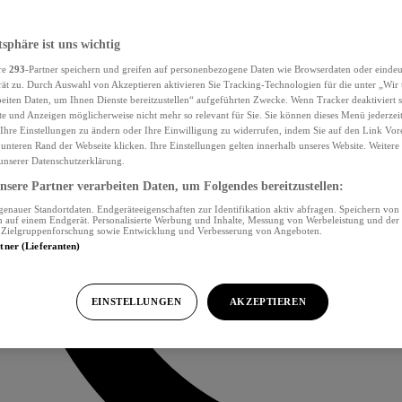
tsphäre ist uns wichtig
re
293
-Partner speichern und greifen auf personenbezogene Daten wie Browserdaten oder eind
ät zu. Durch Auswahl von Akzeptieren aktivieren Sie Tracking-Technologien für die unter „Wir
beiten Daten, um Ihnen Dienste bereitzustellen“ aufgeführten Zwecke. Wenn Tracker deaktiviert s
e und Anzeigen möglicherweise nicht mehr so relevant für Sie. Sie können dieses Menü jederzei
Ihre Einstellungen zu ändern oder Ihre Einwilligung zu widerrufen, indem Sie auf den Link Vor
unteren Rand der Webseite klicken. Ihre Einstellungen gelten innerhalb unseres Website. Weiter
 unserer Datenschutzerklärung.
sere Partner verarbeiten Daten, um Folgendes bereitzustellen:
nauer Standortdaten. Endgeräteeigenschaften zur Identifikation aktiv abfragen. Speichern von 
 auf einem Endgerät. Personalisierte Werbung und Inhalte, Messung von Werbeleistung und der
, Zielgruppenforschung sowie Entwicklung und Verbesserung von Angeboten.
rtner (Lieferanten)
EINSTELLUNGEN
AKZEPTIEREN