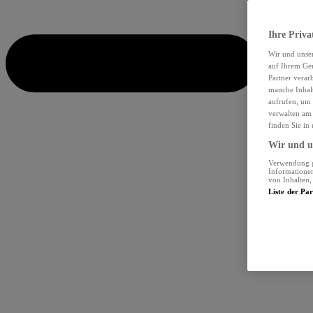
Ihre Priva
Wir und unse
auf Ihrem Ger
Partner verar
manche Inhalt
aufrufen, um 
verwalten am 
finden Sie in
Wir und un
Verwendung ge
Informationen
von Inhalten
Liste der Pa