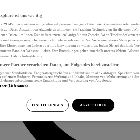
tsphäre ist uns wichtig
re
293
-Partner speichern und greifen auf personenbezogene Daten wie Browserdaten oder eind
ät zu. Durch Auswahl von Akzeptieren aktivieren Sie Tracking-Technologien für die unter „Wir
beiten Daten, um Ihnen Dienste bereitzustellen“ aufgeführten Zwecke. Wenn Tracker deaktiviert s
e und Anzeigen möglicherweise nicht mehr so relevant für Sie. Sie können dieses Menü jederzei
Ihre Einstellungen zu ändern oder Ihre Einwilligung zu widerrufen, indem Sie auf den Link Vor
unteren Rand der Webseite klicken. Ihre Einstellungen gelten innerhalb unseres Website. Weiter
 unserer Datenschutzerklärung.
sere Partner verarbeiten Daten, um Folgendes bereitzustellen:
nauer Standortdaten. Endgeräteeigenschaften zur Identifikation aktiv abfragen. Speichern von 
 auf einem Endgerät. Personalisierte Werbung und Inhalte, Messung von Werbeleistung und der
, Zielgruppenforschung sowie Entwicklung und Verbesserung von Angeboten.
rtner (Lieferanten)
EINSTELLUNGEN
AKZEPTIEREN