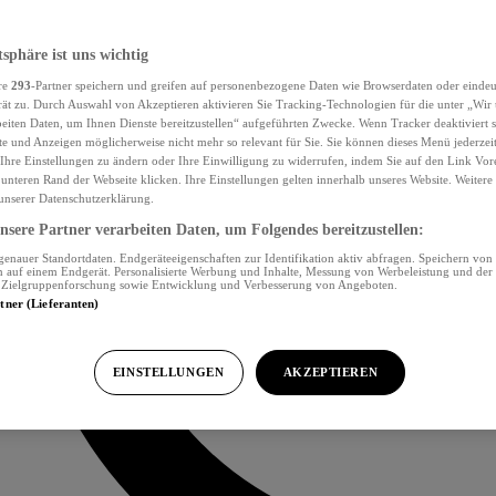
tsphäre ist uns wichtig
re
293
-Partner speichern und greifen auf personenbezogene Daten wie Browserdaten oder eind
ät zu. Durch Auswahl von Akzeptieren aktivieren Sie Tracking-Technologien für die unter „Wir
beiten Daten, um Ihnen Dienste bereitzustellen“ aufgeführten Zwecke. Wenn Tracker deaktiviert s
e und Anzeigen möglicherweise nicht mehr so relevant für Sie. Sie können dieses Menü jederzei
Ihre Einstellungen zu ändern oder Ihre Einwilligung zu widerrufen, indem Sie auf den Link Vor
unteren Rand der Webseite klicken. Ihre Einstellungen gelten innerhalb unseres Website. Weiter
 unserer Datenschutzerklärung.
sere Partner verarbeiten Daten, um Folgendes bereitzustellen:
nauer Standortdaten. Endgeräteeigenschaften zur Identifikation aktiv abfragen. Speichern von 
 auf einem Endgerät. Personalisierte Werbung und Inhalte, Messung von Werbeleistung und der
, Zielgruppenforschung sowie Entwicklung und Verbesserung von Angeboten.
rtner (Lieferanten)
EINSTELLUNGEN
AKZEPTIEREN