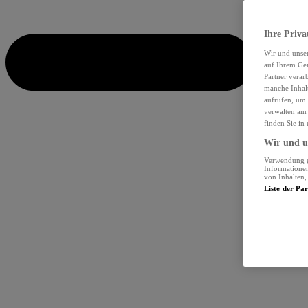
Ihre Priva
Wir und unse
auf Ihrem Ger
Partner verar
manche Inhalt
aufrufen, um 
verwalten am 
finden Sie in
Wir und un
Verwendung ge
Informationen
von Inhalten
Liste der Pa