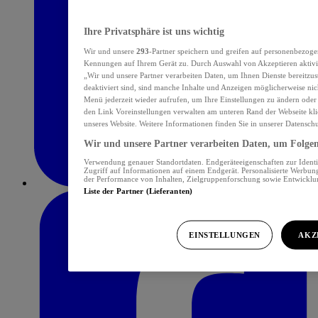
Ihre Privatsphäre ist uns wichtig
Wir und unsere
293
-Partner speichern und greifen auf personenbezoge
Kennungen auf Ihrem Gerät zu. Durch Auswahl von Akzeptieren aktivie
„Wir und unsere Partner verarbeiten Daten, um Ihnen Dienste bereitzu
deaktiviert sind, sind manche Inhalte und Anzeigen möglicherweise nich
Menü jederzeit wieder aufrufen, um Ihre Einstellungen zu ändern oder
den Link Voreinstellungen verwalten am unteren Rand der Webseite klic
unseres Website. Weitere Informationen finden Sie in unserer Datensch
Wir und unsere Partner verarbeiten Daten, um Folgend
Verwendung genauer Standortdaten. Endgeräteeigenschaften zur Identif
Zugriff auf Informationen auf einem Endgerät. Personalisierte Werbu
der Performance von Inhalten, Zielgruppenforschung sowie Entwickl
Liste der Partner (Lieferanten)
EINSTELLUNGEN
AKZ