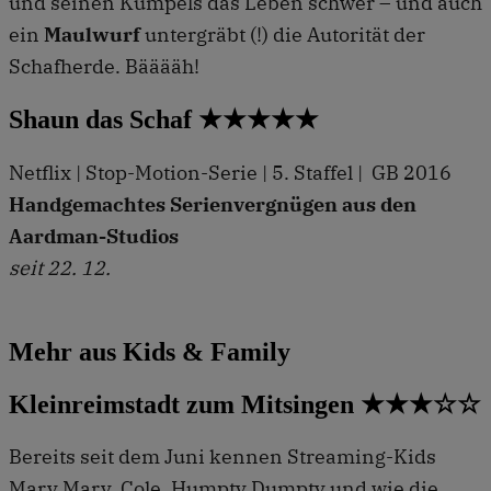
und seinen Kumpels das Leben schwer – und auch
ein
Maulwurf
untergräbt (!) die Autorität der
Schafherde. Bääääh!
Shaun das Schaf ★★★★★
Netflix | Stop-Motion-Serie | 5. Staffel | GB 2016
Handgemachtes Serienvergnügen aus den
Aardman-Studios
seit 22. 12.
Mehr aus Kids & Family
Kleinreimstadt zum Mitsingen ★★★☆☆
Bereits seit dem Juni kennen Streaming-Kids
Mary Mary, Cole, Humpty Dumpty und wie die