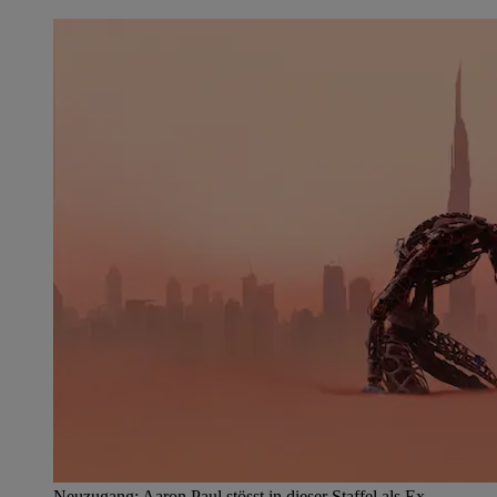
Neuzugang: Aaron Paul stösst in dieser Staffel als Ex-