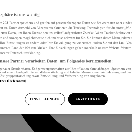
tsphäre ist uns wichtig
re
293
-Partner speichern und greifen auf personenbezogene Daten wie Browserdaten oder eind
ät zu. Durch Auswahl von Akzeptieren aktivieren Sie Tracking-Technologien für die unter „Wir
beiten Daten, um Ihnen Dienste bereitzustellen“ aufgeführten Zwecke. Wenn Tracker deaktiviert s
e und Anzeigen möglicherweise nicht mehr so relevant für Sie. Sie können dieses Menü jederzei
Ihre Einstellungen zu ändern oder Ihre Einwilligung zu widerrufen, indem Sie auf den Link Vor
unteren Rand der Webseite klicken. Ihre Einstellungen gelten innerhalb unseres Website. Weiter
 unserer Datenschutzerklärung.
sere Partner verarbeiten Daten, um Folgendes bereitzustellen:
nauer Standortdaten. Endgeräteeigenschaften zur Identifikation aktiv abfragen. Speichern von 
 auf einem Endgerät. Personalisierte Werbung und Inhalte, Messung von Werbeleistung und der
, Zielgruppenforschung sowie Entwicklung und Verbesserung von Angeboten.
rtner (Lieferanten)
EINSTELLUNGEN
AKZEPTIEREN