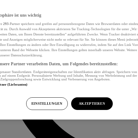
tsphäre ist uns wichtig
re
293
-Partner speichern und greifen auf personenbezogene Daten wie Browserdaten oder eind
ät zu. Durch Auswahl von Akzeptieren aktivieren Sie Tracking-Technologien für die unter „Wir
beiten Daten, um Ihnen Dienste bereitzustellen“ aufgeführten Zwecke. Wenn Tracker deaktiviert s
e und Anzeigen möglicherweise nicht mehr so relevant für Sie. Sie können dieses Menü jederzei
Ihre Einstellungen zu ändern oder Ihre Einwilligung zu widerrufen, indem Sie auf den Link Vor
unteren Rand der Webseite klicken. Ihre Einstellungen gelten innerhalb unseres Website. Weiter
 unserer Datenschutzerklärung.
sere Partner verarbeiten Daten, um Folgendes bereitzustellen:
nauer Standortdaten. Endgeräteeigenschaften zur Identifikation aktiv abfragen. Speichern von 
 auf einem Endgerät. Personalisierte Werbung und Inhalte, Messung von Werbeleistung und der
, Zielgruppenforschung sowie Entwicklung und Verbesserung von Angeboten.
rtner (Lieferanten)
EINSTELLUNGEN
AKZEPTIEREN