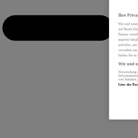
Ihre Priva
Wir und unse
auf Ihrem Ger
Partner verar
manche Inhalt
aufrufen, um 
verwalten am 
finden Sie in
Wir und un
Verwendung ge
Informationen
von Inhalten
Liste der Pa