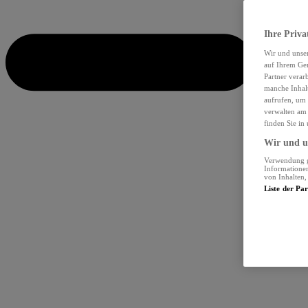
Ihre Priva
Wir und unse
auf Ihrem Ger
Partner verar
manche Inhalt
aufrufen, um 
verwalten am 
finden Sie in
Wir und un
Verwendung ge
Informationen
von Inhalten
Liste der Pa