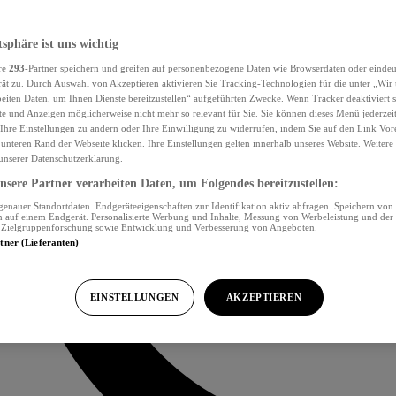
tsphäre ist uns wichtig
re
293
-Partner speichern und greifen auf personenbezogene Daten wie Browserdaten oder eind
ät zu. Durch Auswahl von Akzeptieren aktivieren Sie Tracking-Technologien für die unter „Wir
beiten Daten, um Ihnen Dienste bereitzustellen“ aufgeführten Zwecke. Wenn Tracker deaktiviert s
e und Anzeigen möglicherweise nicht mehr so relevant für Sie. Sie können dieses Menü jederzei
Ihre Einstellungen zu ändern oder Ihre Einwilligung zu widerrufen, indem Sie auf den Link Vor
unteren Rand der Webseite klicken. Ihre Einstellungen gelten innerhalb unseres Website. Weiter
 unserer Datenschutzerklärung.
sere Partner verarbeiten Daten, um Folgendes bereitzustellen:
nauer Standortdaten. Endgeräteeigenschaften zur Identifikation aktiv abfragen. Speichern von 
 auf einem Endgerät. Personalisierte Werbung und Inhalte, Messung von Werbeleistung und der
, Zielgruppenforschung sowie Entwicklung und Verbesserung von Angeboten.
rtner (Lieferanten)
EINSTELLUNGEN
AKZEPTIEREN