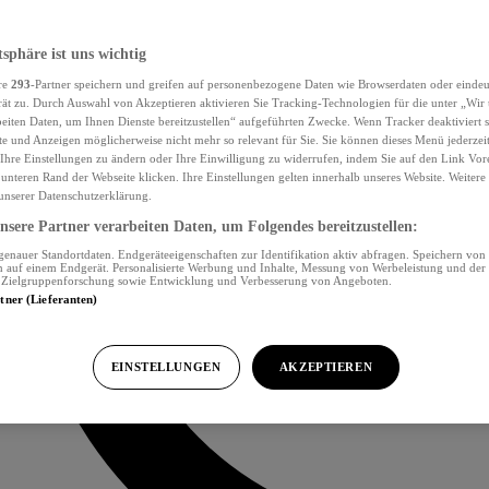
tsphäre ist uns wichtig
re
293
-Partner speichern und greifen auf personenbezogene Daten wie Browserdaten oder eind
ät zu. Durch Auswahl von Akzeptieren aktivieren Sie Tracking-Technologien für die unter „Wir
beiten Daten, um Ihnen Dienste bereitzustellen“ aufgeführten Zwecke. Wenn Tracker deaktiviert s
e und Anzeigen möglicherweise nicht mehr so relevant für Sie. Sie können dieses Menü jederzei
Ihre Einstellungen zu ändern oder Ihre Einwilligung zu widerrufen, indem Sie auf den Link Vor
unteren Rand der Webseite klicken. Ihre Einstellungen gelten innerhalb unseres Website. Weiter
 unserer Datenschutzerklärung.
sere Partner verarbeiten Daten, um Folgendes bereitzustellen:
nauer Standortdaten. Endgeräteeigenschaften zur Identifikation aktiv abfragen. Speichern von 
 auf einem Endgerät. Personalisierte Werbung und Inhalte, Messung von Werbeleistung und der
, Zielgruppenforschung sowie Entwicklung und Verbesserung von Angeboten.
rtner (Lieferanten)
EINSTELLUNGEN
AKZEPTIEREN