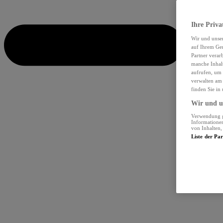
Ihre Priva
Wir und unse
auf Ihrem Ger
Partner verar
manche Inhalt
aufrufen, um 
verwalten am 
finden Sie in
Wir und un
Verwendung ge
Informationen
von Inhalten
Liste der Pa