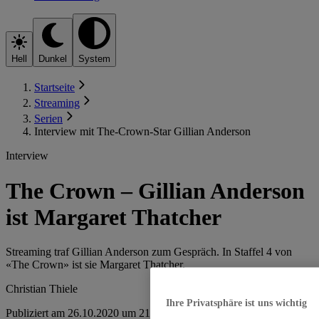
Hell
Dunkel
System
Startseite
Streaming
Serien
Interview mit The-Crown-Star Gillian Anderson
Interview
The Crown – Gillian Anderson
ist Margaret Thatcher
Streaming traf Gillian Anderson zum Gespräch. In Staffel 4 von
«The Crown» ist sie Margaret Thatcher.
Christian Thiele
Ihre Privatsphäre ist uns wichtig
Publiziert am 26.10.2020 um 21:32 Uhr