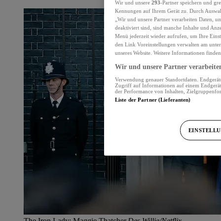
Wir und unsere
293
-Partner speichern und gr
Kennungen auf Ihrem Gerät zu. Durch Auswahl
„Wir und unsere Partner verarbeiten Daten, u
deaktiviert sind, sind manche Inhalte und Anz
Menü jederzeit wieder aufrufen, um Ihre Eins
den Link Voreinstellungen verwalten am untere
unseres Website. Weitere Informationen finden
Wir und unsere Partner verarbeiten
Verwendung genauer Standortdaten. Endgerätee
Zugriff auf Informationen auf einem Endgerät
der Performance von Inhalten, Zielgruppenf
Liste der Partner (Lieferanten)
EINSTELL
The Iron Lady: Maggie Thatcher.
Des Willie/Netflix