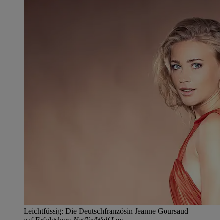
Leichtfüssig: Die Deutschfranzösin Jeanne Goursaud
auf Erfolgskurs.
Netflix/Wolf Lux