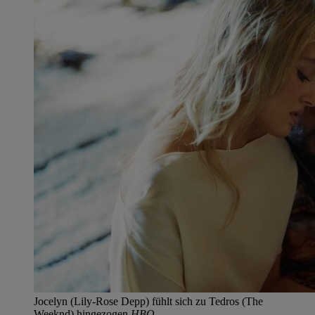
Jocelyn (Lily-Rose Depp) fühlt sich zu Tedros (The
Weeknd) hingezogen.
HBO