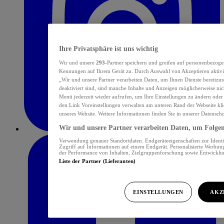
Ihre Privatsphäre ist uns wichtig
Wir und unsere
293
-Partner speichern und greifen auf personenbezoge
Kennungen auf Ihrem Gerät zu. Durch Auswahl von Akzeptieren aktivie
„Wir und unsere Partner verarbeiten Daten, um Ihnen Dienste bereitzu
deaktiviert sind, sind manche Inhalte und Anzeigen möglicherweise nich
Menü jederzeit wieder aufrufen, um Ihre Einstellungen zu ändern oder
den Link Voreinstellungen verwalten am unteren Rand der Webseite klic
unseres Website. Weitere Informationen finden Sie in unserer Datensch
Wir und unsere Partner verarbeiten Daten, um Folgend
Verwendung genauer Standortdaten. Endgeräteeigenschaften zur Identif
Zugriff auf Informationen auf einem Endgerät. Personalisierte Werbu
der Performance von Inhalten, Zielgruppenforschung sowie Entwickl
Liste der Partner (Lieferanten)
EINSTELLUNGEN
AKZ