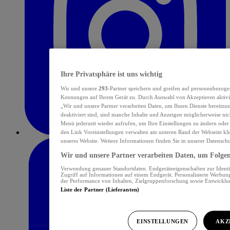
Ihre Privatsphäre ist uns wichtig
Wir und unsere
293
-Partner speichern und greifen auf personenbezoge
Kennungen auf Ihrem Gerät zu. Durch Auswahl von Akzeptieren aktivie
„Wir und unsere Partner verarbeiten Daten, um Ihnen Dienste bereitzu
deaktiviert sind, sind manche Inhalte und Anzeigen möglicherweise nich
Menü jederzeit wieder aufrufen, um Ihre Einstellungen zu ändern oder
den Link Voreinstellungen verwalten am unteren Rand der Webseite klic
unseres Website. Weitere Informationen finden Sie in unserer Datensch
Wir und unsere Partner verarbeiten Daten, um Folgend
Verwendung genauer Standortdaten. Endgeräteeigenschaften zur Identif
Zugriff auf Informationen auf einem Endgerät. Personalisierte Werbu
der Performance von Inhalten, Zielgruppenforschung sowie Entwickl
Liste der Partner (Lieferanten)
EINSTELLUNGEN
AKZ