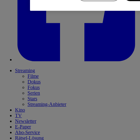
Streaming
Filme
Dokus
Fokus
Serien
Stars
Streaming-Anbieter
Kino
TV
Newsletter
E-Paper
Abo-Service
Rätsel-Lösung