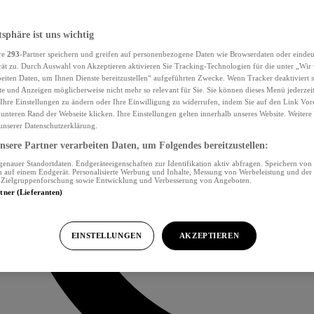
tsphäre ist uns wichtig
re
293
-Partner speichern und greifen auf personenbezogene Daten wie Browserdaten oder eind
ät zu. Durch Auswahl von Akzeptieren aktivieren Sie Tracking-Technologien für die unter „Wir
beiten Daten, um Ihnen Dienste bereitzustellen“ aufgeführten Zwecke. Wenn Tracker deaktiviert s
e und Anzeigen möglicherweise nicht mehr so relevant für Sie. Sie können dieses Menü jederzei
Ihre Einstellungen zu ändern oder Ihre Einwilligung zu widerrufen, indem Sie auf den Link Vor
unteren Rand der Webseite klicken. Ihre Einstellungen gelten innerhalb unseres Website. Weiter
 unserer Datenschutzerklärung.
sere Partner verarbeiten Daten, um Folgendes bereitzustellen:
nauer Standortdaten. Endgeräteeigenschaften zur Identifikation aktiv abfragen. Speichern von 
 auf einem Endgerät. Personalisierte Werbung und Inhalte, Messung von Werbeleistung und der
, Zielgruppenforschung sowie Entwicklung und Verbesserung von Angeboten.
rtner (Lieferanten)
EINSTELLUNGEN
AKZEPTIEREN