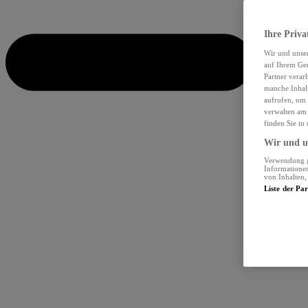
Ihre Priva
Wir und unse
auf Ihrem Ger
Partner verar
manche Inhalt
aufrufen, um 
verwalten am 
finden Sie in
Wir und un
Verwendung ge
Informationen
von Inhalten
Liste der Pa