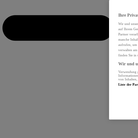
Ihre Priva
Wir und unse
auf Ihrem Ger
Partner verar
manche Inhalt
aufrufen, um 
verwalten am 
finden Sie in
Wir und un
Verwendung ge
Informationen
von Inhalten
Liste der Pa