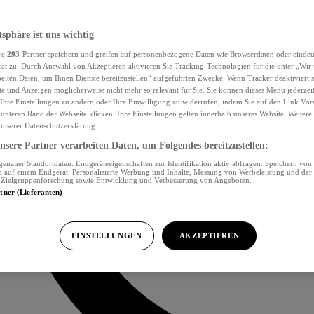
tsphäre ist uns wichtig
re
293
-Partner speichern und greifen auf personenbezogene Daten wie Browserdaten oder eind
ät zu. Durch Auswahl von Akzeptieren aktivieren Sie Tracking-Technologien für die unter „Wir
beiten Daten, um Ihnen Dienste bereitzustellen“ aufgeführten Zwecke. Wenn Tracker deaktiviert s
e und Anzeigen möglicherweise nicht mehr so relevant für Sie. Sie können dieses Menü jederzei
Ihre Einstellungen zu ändern oder Ihre Einwilligung zu widerrufen, indem Sie auf den Link Vor
unteren Rand der Webseite klicken. Ihre Einstellungen gelten innerhalb unseres Website. Weiter
 unserer Datenschutzerklärung.
sere Partner verarbeiten Daten, um Folgendes bereitzustellen:
nauer Standortdaten. Endgeräteeigenschaften zur Identifikation aktiv abfragen. Speichern von 
 auf einem Endgerät. Personalisierte Werbung und Inhalte, Messung von Werbeleistung und der
, Zielgruppenforschung sowie Entwicklung und Verbesserung von Angeboten.
rtner (Lieferanten)
EINSTELLUNGEN
AKZEPTIEREN