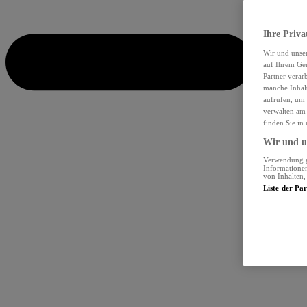
Ihre Priva
Wir und unse
auf Ihrem Ger
Partner verar
manche Inhalt
aufrufen, um 
verwalten am 
finden Sie in
Wir und un
Verwendung ge
Informationen
von Inhalten
Liste der Pa