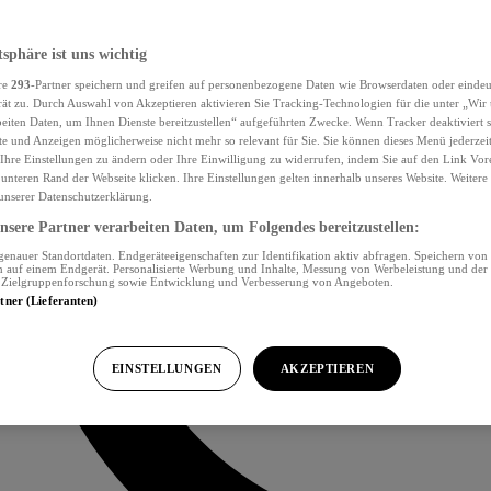
tsphäre ist uns wichtig
re
293
-Partner speichern und greifen auf personenbezogene Daten wie Browserdaten oder eind
ät zu. Durch Auswahl von Akzeptieren aktivieren Sie Tracking-Technologien für die unter „Wir
beiten Daten, um Ihnen Dienste bereitzustellen“ aufgeführten Zwecke. Wenn Tracker deaktiviert s
e und Anzeigen möglicherweise nicht mehr so relevant für Sie. Sie können dieses Menü jederzei
Ihre Einstellungen zu ändern oder Ihre Einwilligung zu widerrufen, indem Sie auf den Link Vor
unteren Rand der Webseite klicken. Ihre Einstellungen gelten innerhalb unseres Website. Weiter
 unserer Datenschutzerklärung.
sere Partner verarbeiten Daten, um Folgendes bereitzustellen:
nauer Standortdaten. Endgeräteeigenschaften zur Identifikation aktiv abfragen. Speichern von 
 auf einem Endgerät. Personalisierte Werbung und Inhalte, Messung von Werbeleistung und der
, Zielgruppenforschung sowie Entwicklung und Verbesserung von Angeboten.
rtner (Lieferanten)
EINSTELLUNGEN
AKZEPTIEREN