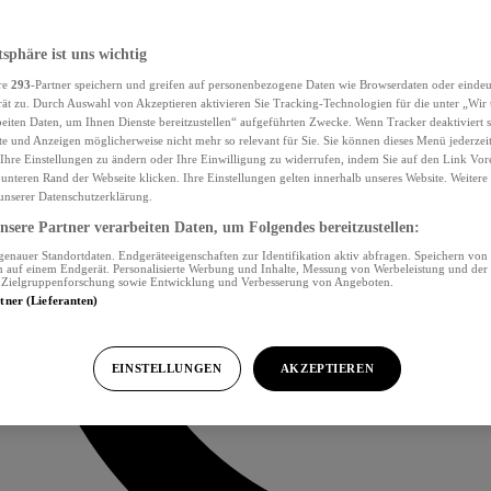
tsphäre ist uns wichtig
re
293
-Partner speichern und greifen auf personenbezogene Daten wie Browserdaten oder eind
ät zu. Durch Auswahl von Akzeptieren aktivieren Sie Tracking-Technologien für die unter „Wir
beiten Daten, um Ihnen Dienste bereitzustellen“ aufgeführten Zwecke. Wenn Tracker deaktiviert s
e und Anzeigen möglicherweise nicht mehr so relevant für Sie. Sie können dieses Menü jederzei
Ihre Einstellungen zu ändern oder Ihre Einwilligung zu widerrufen, indem Sie auf den Link Vor
unteren Rand der Webseite klicken. Ihre Einstellungen gelten innerhalb unseres Website. Weiter
 unserer Datenschutzerklärung.
sere Partner verarbeiten Daten, um Folgendes bereitzustellen:
nauer Standortdaten. Endgeräteeigenschaften zur Identifikation aktiv abfragen. Speichern von 
 auf einem Endgerät. Personalisierte Werbung und Inhalte, Messung von Werbeleistung und der
, Zielgruppenforschung sowie Entwicklung und Verbesserung von Angeboten.
rtner (Lieferanten)
EINSTELLUNGEN
AKZEPTIEREN