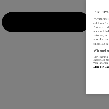
Ihre Priva
Wir und unse
auf Ihrem Ger
Partner verar
manche Inhalt
aufrufen, um 
verwalten am 
finden Sie in
Wir und un
Verwendung ge
Informationen
von Inhalten
Liste der Pa