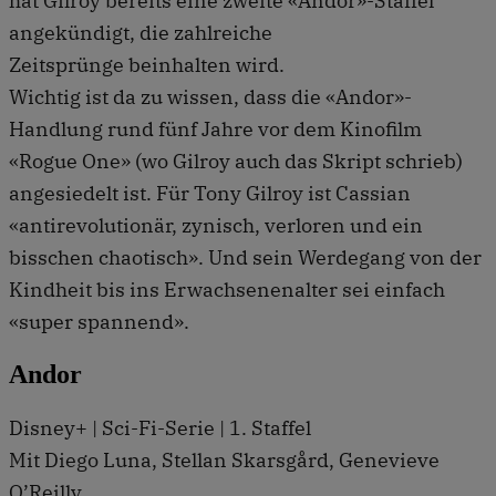
hat Gilroy bereits eine zweite «Andor»-Staffel
angekündigt, die zahlreiche
Zeitsprünge beinhalten wird.
Wichtig ist da zu wissen, dass die «Andor»-
Handlung rund fünf Jahre vor dem Kinofilm
«Rogue One» (wo Gilroy auch das Skript schrieb)
angesiedelt ist. Für Tony Gilroy ist Cassian
«antirevolutionär, zynisch, verloren und ein
bisschen chaotisch». Und sein Werdegang von der
Kindheit bis ins Erwachsenenalter sei einfach
«super spannend».
Andor
Disney+ | Sci-Fi-Serie | 1. Staffel
Mit Diego Luna, Stellan Skarsgård, Genevieve
O’Reilly