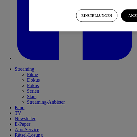
EINSTELLUNGEN
AKZ
Streaming
Filme
Dokus
Fokus
Serien
Stars
Streaming-Anbieter
Kino
TV
Newsletter
E-Paper
Abo-Service
Rätsel-Lösung