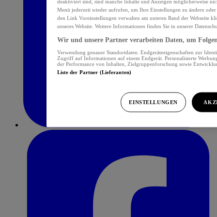
deaktiviert sind, sind manche Inhalte und Anzeigen möglicherweise nich
Menü jederzeit wieder aufrufen, um Ihre Einstellungen zu ändern oder
den Link Voreinstellungen verwalten am unteren Rand der Webseite klic
unseres Website. Weitere Informationen finden Sie in unserer Datensch
Wir und unsere Partner verarbeiten Daten, um Folgend
Verwendung genauer Standortdaten. Endgeräteeigenschaften zur Identif
Zugriff auf Informationen auf einem Endgerät. Personalisierte Werbu
der Performance von Inhalten, Zielgruppenforschung sowie Entwickl
Liste der Partner (Lieferanten)
EINSTELLUNGEN
AKZ