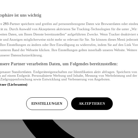
tsphäre ist uns wichtig
re
293
-Partner speichern und greifen auf personenbezogene Daten wie Browserdaten oder eind
ät zu. Durch Auswahl von Akzeptieren aktivieren Sie Tracking-Technologien für die unter „Wir
beiten Daten, um Ihnen Dienste bereitzustellen“ aufgeführten Zwecke. Wenn Tracker deaktiviert s
e und Anzeigen möglicherweise nicht mehr so relevant für Sie. Sie können dieses Menü jederzei
Ihre Einstellungen zu ändern oder Ihre Einwilligung zu widerrufen, indem Sie auf den Link Vor
unteren Rand der Webseite klicken. Ihre Einstellungen gelten innerhalb unseres Website. Weiter
 unserer Datenschutzerklärung.
sere Partner verarbeiten Daten, um Folgendes bereitzustellen:
nauer Standortdaten. Endgeräteeigenschaften zur Identifikation aktiv abfragen. Speichern von 
 auf einem Endgerät. Personalisierte Werbung und Inhalte, Messung von Werbeleistung und der
, Zielgruppenforschung sowie Entwicklung und Verbesserung von Angeboten.
rtner (Lieferanten)
EINSTELLUNGEN
AKZEPTIEREN