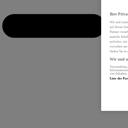
Ihre Priva
Wir und unse
auf Ihrem Ger
Partner verar
manche Inhalt
aufrufen, um 
verwalten am 
finden Sie in
Wir und un
Verwendung ge
Informationen
von Inhalten
Liste der Pa