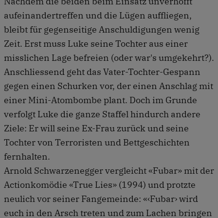
Nachdem die beiden beim Einsatz unverhofft
aufeinandertreffen und die Lügen auffliegen,
bleibt für gegenseitige Anschuldigungen wenig
Zeit. Erst muss Luke seine Tochter aus einer
misslichen Lage befreien (oder war's umgekehrt?).
Anschliessend geht das Vater-Tochter-Gespann
gegen einen Schurken vor, der einen Anschlag mit
einer Mini-Atombombe plant. Doch im Grunde
verfolgt Luke die ganze Staffel hindurch andere
Ziele: Er will seine Ex-Frau zurück und seine
Tochter von Terroristen und Bettgeschichten
fernhalten.
Arnold Schwarzenegger vergleicht «Fubar» mit der
Actionkomödie «True Lies» (1994) und protzte
neulich vor seiner Fangemeinde: «‹Fubar› wird
euch in den Arsch treten und zum Lachen bringen