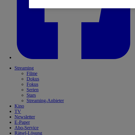
Streaming
Filme
Dokus
Fokus
Serien
Stars
Streaming-Anbieter
Kino
TV
Newsletter
E-Paper
Abo-Service
Rätsel-Lösung