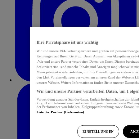
Ihre Privatsphäre ist uns wichtig
Wir und unsere
293
-Partner speichern und greifen auf personenbezoge
Kennungen auf Ihrem Gerät zu. Durch Auswahl von Akzeptieren aktivie
„Wir und unsere Partner verarbeiten Daten, um Ihnen Dienste bereitzu
deaktiviert sind, sind manche Inhalte und Anzeigen möglicherweise nich
Menü jederzeit wieder aufrufen, um Ihre Einstellungen zu ändern oder
den Link Voreinstellungen verwalten am unteren Rand der Webseite klic
unseres Website. Weitere Informationen finden Sie in unserer Datensch
Wir und unsere Partner verarbeiten Daten, um Folgend
Verwendung genauer Standortdaten. Endgeräteeigenschaften zur Identif
Zugriff auf Informationen auf einem Endgerät. Personalisierte Werbu
der Performance von Inhalten, Zielgruppenforschung sowie Entwickl
Liste der Partner (Lieferanten)
EINSTELLUNGEN
AKZ