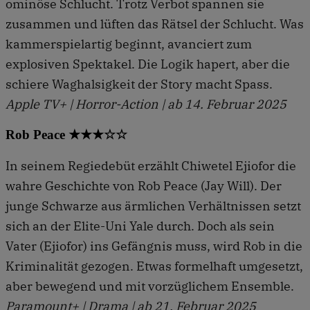
ominöse Schlucht. Trotz Verbot spannen sie
zusammen und lüften das Rätsel der Schlucht. Was
kammerspielartig beginnt, avanciert zum
explosiven Spektakel. Die Logik hapert, aber die
schiere Waghalsigkeit der Story macht Spass.
Apple TV+ | Horror-Action | ab 14. Februar 2025
Rob Peace ★★★☆☆
In seinem Regiedebüt erzählt Chiwetel Ejiofor die
wahre Geschichte von Rob Peace (Jay Will). Der
junge Schwarze aus ärmlichen Verhältnissen setzt
sich an der Elite-Uni Yale durch. Doch als sein
Vater (Ejiofor) ins Gefängnis muss, wird Rob in die
Kriminalität gezogen. Etwas formelhaft umgesetzt,
aber bewegend und mit vorzüglichem Ensemble.
Paramount+ | Drama | ab 21. Februar 2025