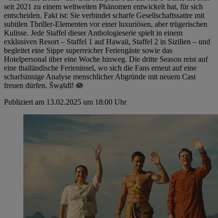
seit 2021 zu einem weltweiten Phänomen entwickelt hat, für sich
entscheiden. Fakt ist: Sie verbindet scharfe Gesellschaftssatire mit
subtilen Thriller-Elementen vor einer luxuriösen, aber trügerischen
Kulisse. Jede Staffel dieser Anthologieserie spielt in einem
exklusiven Resort – Staffel 1 auf Hawaii, Staffel 2 in Sizilien – und
begleitet eine Sippe superreicher Feriengäste sowie das
Hotelpersonal über eine Woche hinweg. Die dritte Season reist auf
eine thailändische Ferieninsel, wo sich die Fans erneut auf eine
scharfsinnige Analyse menschlicher Abgründe mit neuem Cast
freuen dürfen. S̄wạs̄dī! 🪷
Publiziert am 13.02.2025 um 18:00 Uhr