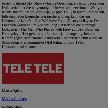
besten während Sky Shows «Inside Greenpeace», einer packenden
Dokuserie über die wagemutigen Umweltschützer*innen. Wer gerne
nachts streamt, ist bei «Still Up» (Apple TV+) in guter Gesellschaft,
falls dann aber komische Geräusche ertönen, kann das am
Horrorschocker «No One Will Save You» (Disney+) liegen. Den
Fans von «Millennium»-Autor Stieg Larsson sei die vierteilge
Dokuserie «The Man Who Played with Fire» auf Sky Show ans
Herz gelegt: Hier geht es um Larssons jahrelangen, geheimen
Kampf gegen Rechtsradikale und seine Recherchen zum Mord an
Schwedens Premierminister Olof Palme im Jahr 1986.
Haarsträubend spannend!
Marco Spiess,
Mischa Christen,
Mohan Mani,