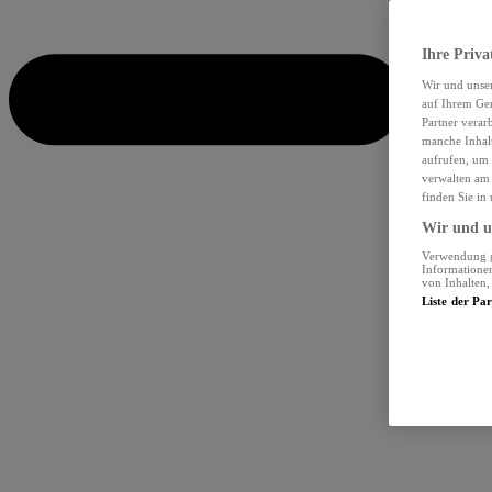
Ihre Priva
Wir und unse
auf Ihrem Ger
Partner verar
manche Inhalt
aufrufen, um 
verwalten am 
finden Sie in
Wir und un
Verwendung ge
Informationen
von Inhalten
Liste der Pa