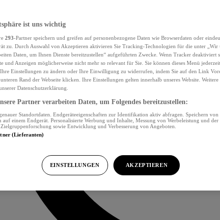
tsphäre ist uns wichtig
re
293
-Partner speichern und greifen auf personenbezogene Daten wie Browserdaten oder eind
ät zu. Durch Auswahl von Akzeptieren aktivieren Sie Tracking-Technologien für die unter „Wir
beiten Daten, um Ihnen Dienste bereitzustellen“ aufgeführten Zwecke. Wenn Tracker deaktiviert s
e und Anzeigen möglicherweise nicht mehr so relevant für Sie. Sie können dieses Menü jederzei
Ihre Einstellungen zu ändern oder Ihre Einwilligung zu widerrufen, indem Sie auf den Link Vor
unteren Rand der Webseite klicken. Ihre Einstellungen gelten innerhalb unseres Website. Weiter
 unserer Datenschutzerklärung.
sere Partner verarbeiten Daten, um Folgendes bereitzustellen:
nauer Standortdaten. Endgeräteeigenschaften zur Identifikation aktiv abfragen. Speichern von 
 auf einem Endgerät. Personalisierte Werbung und Inhalte, Messung von Werbeleistung und der
, Zielgruppenforschung sowie Entwicklung und Verbesserung von Angeboten.
rtner (Lieferanten)
EINSTELLUNGEN
AKZEPTIEREN