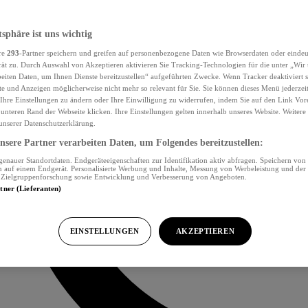
tsphäre ist uns wichtig
re
293
-Partner speichern und greifen auf personenbezogene Daten wie Browserdaten oder eind
ät zu. Durch Auswahl von Akzeptieren aktivieren Sie Tracking-Technologien für die unter „Wir
beiten Daten, um Ihnen Dienste bereitzustellen“ aufgeführten Zwecke. Wenn Tracker deaktiviert s
e und Anzeigen möglicherweise nicht mehr so relevant für Sie. Sie können dieses Menü jederzei
Ihre Einstellungen zu ändern oder Ihre Einwilligung zu widerrufen, indem Sie auf den Link Vor
unteren Rand der Webseite klicken. Ihre Einstellungen gelten innerhalb unseres Website. Weiter
 unserer Datenschutzerklärung.
sere Partner verarbeiten Daten, um Folgendes bereitzustellen:
nauer Standortdaten. Endgeräteeigenschaften zur Identifikation aktiv abfragen. Speichern von 
 auf einem Endgerät. Personalisierte Werbung und Inhalte, Messung von Werbeleistung und der
, Zielgruppenforschung sowie Entwicklung und Verbesserung von Angeboten.
rtner (Lieferanten)
EINSTELLUNGEN
AKZEPTIEREN