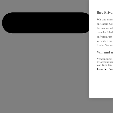
Ihre Priva
Wir und unse
auf Ihrem Ger
Partner verar
manche Inhalt
aufrufen, um 
verwalten am 
finden Sie in
Wir und un
Verwendung ge
Informationen
von Inhalten
Liste der Pa