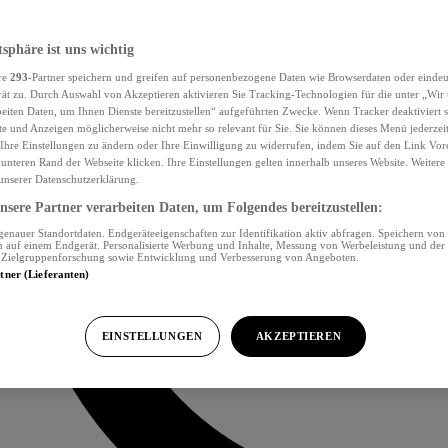
tsphäre ist uns wichtig
re
293
-Partner speichern und greifen auf personenbezogene Daten wie Browserdaten oder eind
ät zu. Durch Auswahl von Akzeptieren aktivieren Sie Tracking-Technologien für die unter „Wir
beiten Daten, um Ihnen Dienste bereitzustellen“ aufgeführten Zwecke. Wenn Tracker deaktiviert s
e und Anzeigen möglicherweise nicht mehr so relevant für Sie. Sie können dieses Menü jederzei
Ihre Einstellungen zu ändern oder Ihre Einwilligung zu widerrufen, indem Sie auf den Link Vor
unteren Rand der Webseite klicken. Ihre Einstellungen gelten innerhalb unseres Website. Weiter
 unserer Datenschutzerklärung.
sere Partner verarbeiten Daten, um Folgendes bereitzustellen:
nauer Standortdaten. Endgeräteeigenschaften zur Identifikation aktiv abfragen. Speichern von 
 auf einem Endgerät. Personalisierte Werbung und Inhalte, Messung von Werbeleistung und der
, Zielgruppenforschung sowie Entwicklung und Verbesserung von Angeboten.
rtner (Lieferanten)
EINSTELLUNGEN
AKZEPTIEREN