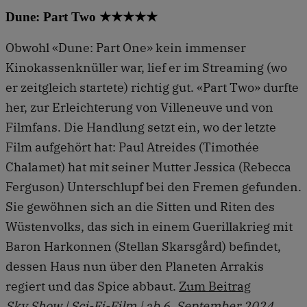
Dune: Part Two ★★★★★
Obwohl «Dune: Part One» kein immenser
Kinokassenknüller war, lief er im Streaming (wo
er zeitgleich startete) richtig gut. «Part Two» durfte
her, zur Erleichterung von Villeneuve und von
Filmfans. Die Handlung setzt ein, wo der letzte
Film aufgehört hat: Paul Atreides (Timothée
Chalamet) hat mit seiner Mutter Jessica (Rebecca
Ferguson) Unterschlupf bei den Fremen gefunden.
Sie gewöhnen sich an die Sitten und Riten des
Wüstenvolks, das sich in einem Guerillakrieg mit
Baron Harkonnen (Stellan Skarsgård) befindet,
dessen Haus nun über den Planeten Arrakis
regiert und das Spice abbaut.
Zum Beitrag
Sky Show | Sci-Fi-Film | ab 6. September 2024