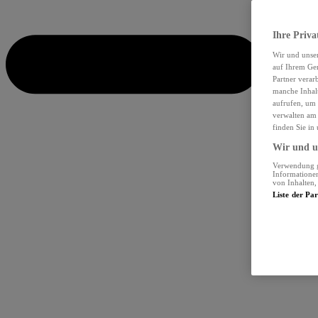
Ihre Priva
Wir und unse
auf Ihrem Ger
Partner verar
manche Inhalt
aufrufen, um 
verwalten am 
finden Sie in
Wir und un
Verwendung ge
Informationen
von Inhalten
Liste der Pa