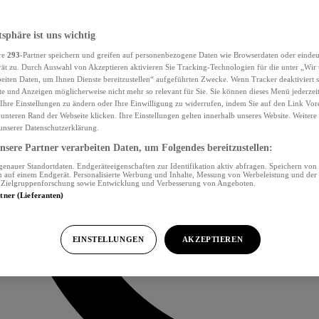
tsphäre ist uns wichtig
re
293
-Partner speichern und greifen auf personenbezogene Daten wie Browserdaten oder eind
ät zu. Durch Auswahl von Akzeptieren aktivieren Sie Tracking-Technologien für die unter „Wir
beiten Daten, um Ihnen Dienste bereitzustellen“ aufgeführten Zwecke. Wenn Tracker deaktiviert s
e und Anzeigen möglicherweise nicht mehr so relevant für Sie. Sie können dieses Menü jederzei
Ihre Einstellungen zu ändern oder Ihre Einwilligung zu widerrufen, indem Sie auf den Link Vor
unteren Rand der Webseite klicken. Ihre Einstellungen gelten innerhalb unseres Website. Weiter
 unserer Datenschutzerklärung.
sere Partner verarbeiten Daten, um Folgendes bereitzustellen:
nauer Standortdaten. Endgeräteeigenschaften zur Identifikation aktiv abfragen. Speichern von 
 auf einem Endgerät. Personalisierte Werbung und Inhalte, Messung von Werbeleistung und der
, Zielgruppenforschung sowie Entwicklung und Verbesserung von Angeboten.
rtner (Lieferanten)
EINSTELLUNGEN
AKZEPTIEREN