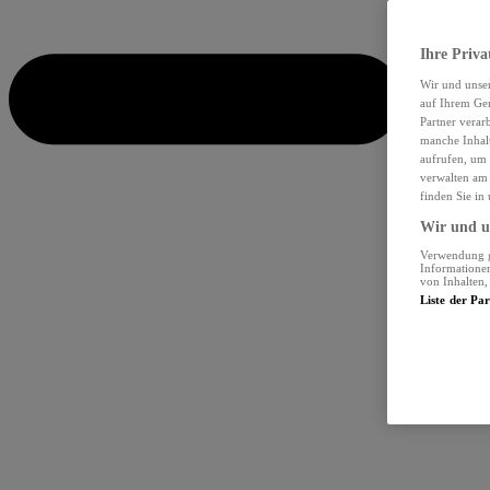
Ihre Priva
Wir und unse
auf Ihrem Ger
Partner verar
manche Inhalt
aufrufen, um 
verwalten am 
finden Sie in
Wir und un
Verwendung ge
Informationen
von Inhalten
Liste der Pa