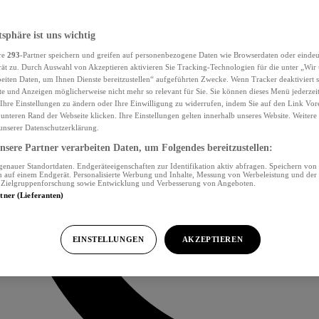
tsphäre ist uns wichtig
re
293
-Partner speichern und greifen auf personenbezogene Daten wie Browserdaten oder eind
ät zu. Durch Auswahl von Akzeptieren aktivieren Sie Tracking-Technologien für die unter „Wir
beiten Daten, um Ihnen Dienste bereitzustellen“ aufgeführten Zwecke. Wenn Tracker deaktiviert s
e und Anzeigen möglicherweise nicht mehr so relevant für Sie. Sie können dieses Menü jederzei
Ihre Einstellungen zu ändern oder Ihre Einwilligung zu widerrufen, indem Sie auf den Link Vor
unteren Rand der Webseite klicken. Ihre Einstellungen gelten innerhalb unseres Website. Weiter
 unserer Datenschutzerklärung.
sere Partner verarbeiten Daten, um Folgendes bereitzustellen:
nauer Standortdaten. Endgeräteeigenschaften zur Identifikation aktiv abfragen. Speichern von 
 auf einem Endgerät. Personalisierte Werbung und Inhalte, Messung von Werbeleistung und der
, Zielgruppenforschung sowie Entwicklung und Verbesserung von Angeboten.
rtner (Lieferanten)
EINSTELLUNGEN
AKZEPTIEREN