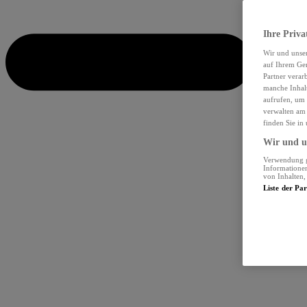
Ihre Priva
Wir und unse
auf Ihrem Ger
Partner verar
manche Inhalt
aufrufen, um 
verwalten am 
finden Sie in
Wir und un
Verwendung ge
Informationen
von Inhalten
Liste der Pa