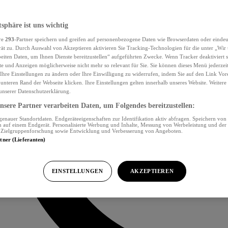
tsphäre ist uns wichtig
re
293
-Partner speichern und greifen auf personenbezogene Daten wie Browserdaten oder eind
ät zu. Durch Auswahl von Akzeptieren aktivieren Sie Tracking-Technologien für die unter „Wir
beiten Daten, um Ihnen Dienste bereitzustellen“ aufgeführten Zwecke. Wenn Tracker deaktiviert s
e und Anzeigen möglicherweise nicht mehr so relevant für Sie. Sie können dieses Menü jederzei
Ihre Einstellungen zu ändern oder Ihre Einwilligung zu widerrufen, indem Sie auf den Link Vor
unteren Rand der Webseite klicken. Ihre Einstellungen gelten innerhalb unseres Website. Weiter
 unserer Datenschutzerklärung.
sere Partner verarbeiten Daten, um Folgendes bereitzustellen:
nauer Standortdaten. Endgeräteeigenschaften zur Identifikation aktiv abfragen. Speichern von 
 auf einem Endgerät. Personalisierte Werbung und Inhalte, Messung von Werbeleistung und der
, Zielgruppenforschung sowie Entwicklung und Verbesserung von Angeboten.
rtner (Lieferanten)
EINSTELLUNGEN
AKZEPTIEREN