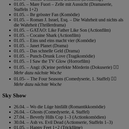
01.05. – Mare Fuori – Zelle mit Aussicht (Dramaserie,
Staffeln 1+2)
01.05. – Ihr grösster Fan (Komödie)
01.05. – Roman J. Israel, Esq. – Die Wahrheit und nichts als
die Wahrheit (Thrillerdrama)
01.05. – GATAO: Like Father Like Son (Actionfilm)
01.05. – Cocaine Shark (Actionfilm)
01.05. – Eins und eins macht vier (Komödie)
01.05. – Janet Planet (Drama)
01.05. – Das schnelle Geld (Drama)
01.05. – Punch-Drunk Love (Tragikomödie)
01.05. – I Saw the TV Glow (Horrorfilm)
01.05. – Angi: (K)eine perfekte Mörderin (Dokuserie)
👉🏼
Mehr dazu nächste Woche
01.05- – The Four Seasons (Comedyserie, 1. Staffel)
👉🏼
Mehr dazu nächste Woche
Sky Show
26.04. – Wo die Lüge hinfällt (Romantikkomödie)
26.04. – Ghosts (Comedyserie, 4. Staffel)
27.04. – Beverly Hills Cop 1–3 (Actionkomödien)
30.04. – Ash vs. Evil Dead (Actionserie, Staffeln 1–3)
01.05. – Happy Feet 1+2 (Trickfilme)