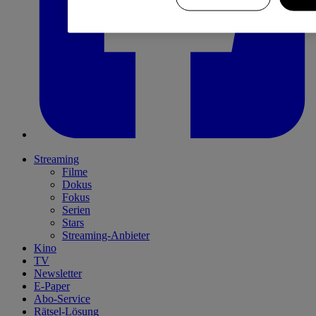
Streaming
Filme
Dokus
Fokus
Serien
Stars
Streaming-Anbieter
Kino
TV
Newsletter
E-Paper
Abo-Service
Rätsel-Lösung