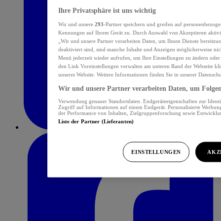
Ihre Privatsphäre ist uns wichtig
Wir und unsere
293
-Partner speichern und greifen auf personenbezoge
Kennungen auf Ihrem Gerät zu. Durch Auswahl von Akzeptieren aktivie
„Wir und unsere Partner verarbeiten Daten, um Ihnen Dienste bereitzu
deaktiviert sind, sind manche Inhalte und Anzeigen möglicherweise nich
Menü jederzeit wieder aufrufen, um Ihre Einstellungen zu ändern oder
den Link Voreinstellungen verwalten am unteren Rand der Webseite klic
unseres Website. Weitere Informationen finden Sie in unserer Datensch
Wir und unsere Partner verarbeiten Daten, um Folgend
Verwendung genauer Standortdaten. Endgeräteeigenschaften zur Identif
Zugriff auf Informationen auf einem Endgerät. Personalisierte Werbu
der Performance von Inhalten, Zielgruppenforschung sowie Entwickl
Liste der Partner (Lieferanten)
EINSTELLUNGEN
AKZ