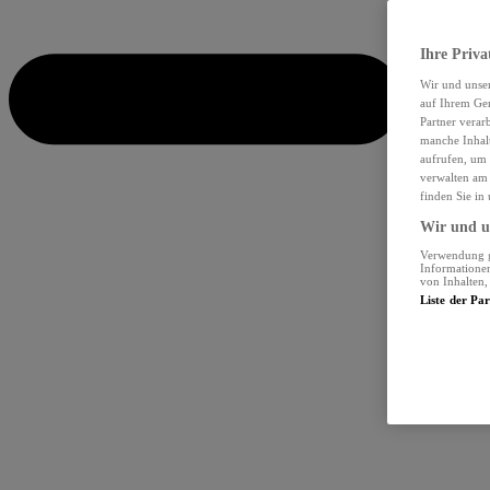
Ihre Priva
Wir und unse
auf Ihrem Ger
Partner verar
manche Inhalt
aufrufen, um 
verwalten am 
finden Sie in
Wir und un
Verwendung ge
Informationen
von Inhalten
Liste der Pa