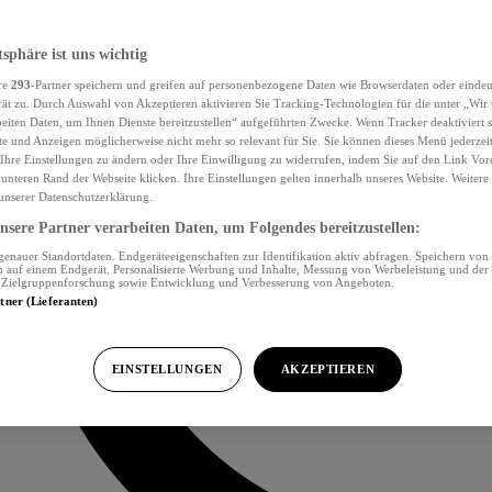
tsphäre ist uns wichtig
re
293
-Partner speichern und greifen auf personenbezogene Daten wie Browserdaten oder eind
ät zu. Durch Auswahl von Akzeptieren aktivieren Sie Tracking-Technologien für die unter „Wir
beiten Daten, um Ihnen Dienste bereitzustellen“ aufgeführten Zwecke. Wenn Tracker deaktiviert s
e und Anzeigen möglicherweise nicht mehr so relevant für Sie. Sie können dieses Menü jederzei
Ihre Einstellungen zu ändern oder Ihre Einwilligung zu widerrufen, indem Sie auf den Link Vor
unteren Rand der Webseite klicken. Ihre Einstellungen gelten innerhalb unseres Website. Weiter
 unserer Datenschutzerklärung.
sere Partner verarbeiten Daten, um Folgendes bereitzustellen:
nauer Standortdaten. Endgeräteeigenschaften zur Identifikation aktiv abfragen. Speichern von 
 auf einem Endgerät. Personalisierte Werbung und Inhalte, Messung von Werbeleistung und der
, Zielgruppenforschung sowie Entwicklung und Verbesserung von Angeboten.
rtner (Lieferanten)
EINSTELLUNGEN
AKZEPTIEREN