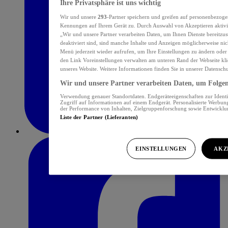
Ihre Privatsphäre ist uns wichtig
Wir und unsere
293
-Partner speichern und greifen auf personenbezoge
Kennungen auf Ihrem Gerät zu. Durch Auswahl von Akzeptieren aktivie
„Wir und unsere Partner verarbeiten Daten, um Ihnen Dienste bereitzu
deaktiviert sind, sind manche Inhalte und Anzeigen möglicherweise nich
Menü jederzeit wieder aufrufen, um Ihre Einstellungen zu ändern oder
den Link Voreinstellungen verwalten am unteren Rand der Webseite klic
unseres Website. Weitere Informationen finden Sie in unserer Datensch
Wir und unsere Partner verarbeiten Daten, um Folgend
Verwendung genauer Standortdaten. Endgeräteeigenschaften zur Identif
Zugriff auf Informationen auf einem Endgerät. Personalisierte Werbu
der Performance von Inhalten, Zielgruppenforschung sowie Entwickl
Liste der Partner (Lieferanten)
EINSTELLUNGEN
AKZ