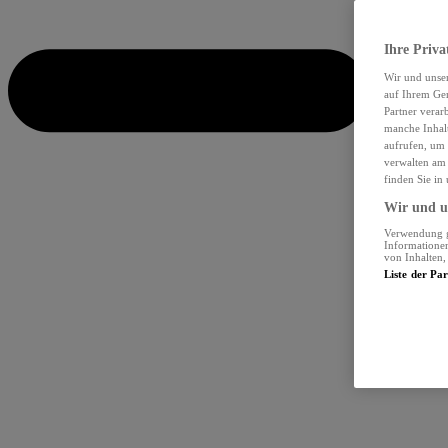
Ihre Priva
Wir und unse
auf Ihrem Ger
Partner verar
manche Inhalt
aufrufen, um 
verwalten am 
finden Sie in
Wir und un
Verwendung ge
Informationen
von Inhalten
Liste der Pa