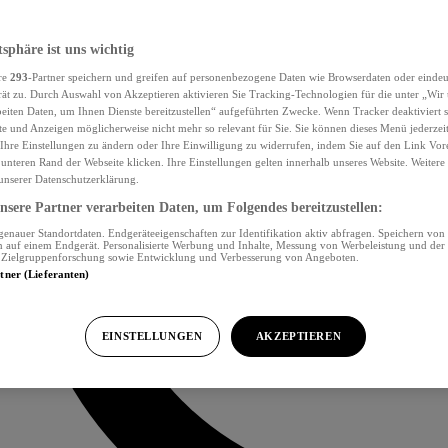
tsphäre ist uns wichtig
re
293
-Partner speichern und greifen auf personenbezogene Daten wie Browserdaten oder eind
ät zu. Durch Auswahl von Akzeptieren aktivieren Sie Tracking-Technologien für die unter „Wir
beiten Daten, um Ihnen Dienste bereitzustellen“ aufgeführten Zwecke. Wenn Tracker deaktiviert s
e und Anzeigen möglicherweise nicht mehr so relevant für Sie. Sie können dieses Menü jederzei
Ihre Einstellungen zu ändern oder Ihre Einwilligung zu widerrufen, indem Sie auf den Link Vor
unteren Rand der Webseite klicken. Ihre Einstellungen gelten innerhalb unseres Website. Weiter
 unserer Datenschutzerklärung.
sere Partner verarbeiten Daten, um Folgendes bereitzustellen:
nauer Standortdaten. Endgeräteeigenschaften zur Identifikation aktiv abfragen. Speichern von 
 auf einem Endgerät. Personalisierte Werbung und Inhalte, Messung von Werbeleistung und der
, Zielgruppenforschung sowie Entwicklung und Verbesserung von Angeboten.
rtner (Lieferanten)
EINSTELLUNGEN
AKZEPTIEREN