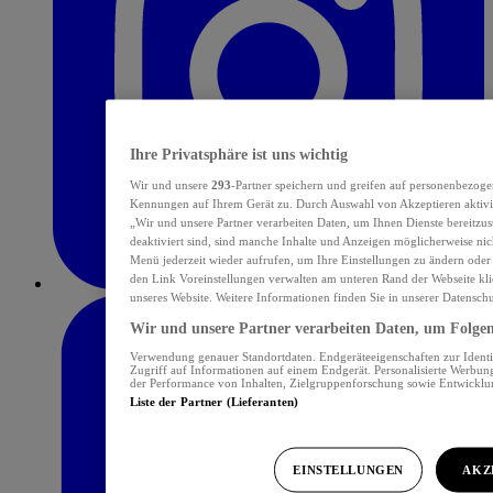
Ihre Privatsphäre ist uns wichtig
Wir und unsere
293
-Partner speichern und greifen auf personenbezoge
Kennungen auf Ihrem Gerät zu. Durch Auswahl von Akzeptieren aktivie
„Wir und unsere Partner verarbeiten Daten, um Ihnen Dienste bereitzu
deaktiviert sind, sind manche Inhalte und Anzeigen möglicherweise nich
Menü jederzeit wieder aufrufen, um Ihre Einstellungen zu ändern oder
den Link Voreinstellungen verwalten am unteren Rand der Webseite klic
unseres Website. Weitere Informationen finden Sie in unserer Datensch
Wir und unsere Partner verarbeiten Daten, um Folgend
Verwendung genauer Standortdaten. Endgeräteeigenschaften zur Identif
Zugriff auf Informationen auf einem Endgerät. Personalisierte Werbu
der Performance von Inhalten, Zielgruppenforschung sowie Entwickl
Liste der Partner (Lieferanten)
EINSTELLUNGEN
AKZ