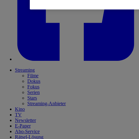
Streaming
Filme
Dokus
Fokus
Serien
Stars
Streaming-Anbieter
Kino
TV
Newsletter
E-Paper
Abo-Service
Rätsel-Lösung