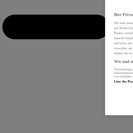
Ihre Priva
Wir und unse
auf Ihrem Ger
Partner verar
manche Inhalt
aufrufen, um 
verwalten am 
finden Sie in
Wir und un
Verwendung ge
Informationen
von Inhalten
Liste der Pa