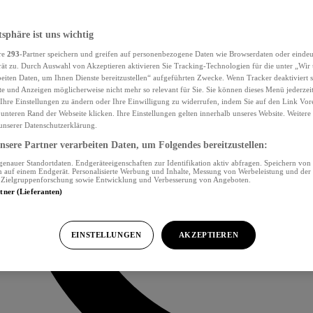
tsphäre ist uns wichtig
re
293
-Partner speichern und greifen auf personenbezogene Daten wie Browserdaten oder eind
ät zu. Durch Auswahl von Akzeptieren aktivieren Sie Tracking-Technologien für die unter „Wir
beiten Daten, um Ihnen Dienste bereitzustellen“ aufgeführten Zwecke. Wenn Tracker deaktiviert s
e und Anzeigen möglicherweise nicht mehr so relevant für Sie. Sie können dieses Menü jederzei
Ihre Einstellungen zu ändern oder Ihre Einwilligung zu widerrufen, indem Sie auf den Link Vor
unteren Rand der Webseite klicken. Ihre Einstellungen gelten innerhalb unseres Website. Weiter
 unserer Datenschutzerklärung.
sere Partner verarbeiten Daten, um Folgendes bereitzustellen:
nauer Standortdaten. Endgeräteeigenschaften zur Identifikation aktiv abfragen. Speichern von 
 auf einem Endgerät. Personalisierte Werbung und Inhalte, Messung von Werbeleistung und der
, Zielgruppenforschung sowie Entwicklung und Verbesserung von Angeboten.
rtner (Lieferanten)
EINSTELLUNGEN
AKZEPTIEREN