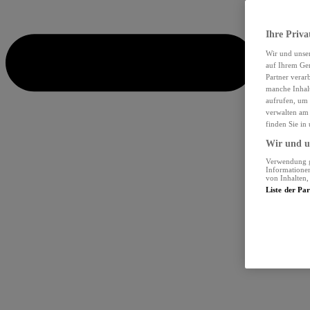
Ihre Priva
Wir und unse
auf Ihrem Ger
Partner verar
manche Inhalt
aufrufen, um 
verwalten am 
finden Sie in
Wir und un
Verwendung ge
Informationen
von Inhalten
Liste der Pa