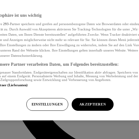
tsphäre ist uns wichtig
re
293
-Partner speichern und greifen auf personenbezogene Daten wie Browserdaten oder eind
ät zu. Durch Auswahl von Akzeptieren aktivieren Sie Tracking-Technologien für die unter „Wir
beiten Daten, um Ihnen Dienste bereitzustellen“ aufgeführten Zwecke. Wenn Tracker deaktiviert s
e und Anzeigen möglicherweise nicht mehr so relevant für Sie. Sie können dieses Menü jederzei
Ihre Einstellungen zu ändern oder Ihre Einwilligung zu widerrufen, indem Sie auf den Link Vor
unteren Rand der Webseite klicken. Ihre Einstellungen gelten innerhalb unseres Website. Weiter
 unserer Datenschutzerklärung.
sere Partner verarbeiten Daten, um Folgendes bereitzustellen:
nauer Standortdaten. Endgeräteeigenschaften zur Identifikation aktiv abfragen. Speichern von 
 auf einem Endgerät. Personalisierte Werbung und Inhalte, Messung von Werbeleistung und der
, Zielgruppenforschung sowie Entwicklung und Verbesserung von Angeboten.
rtner (Lieferanten)
EINSTELLUNGEN
AKZEPTIEREN